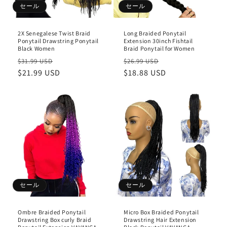
セール
セール
2X Senegalese Twist Braid
Long Braided Ponytail
Ponytail Drawstring Ponytail
Extension 30inch Fishtail
Black Women
Braid Ponytail for Women
通
セ
通
セ
$31.99 USD
$26.99 USD
常
$21.99 USD
ー
常
$18.88 USD
ー
価
ル
価
ル
格
価
格
価
格
格
セール
セール
Ombre Braided Ponytail
Micro Box Braided Ponytail
Drawstring Box curly Braid
Drawstring Hair Extension