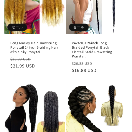
セール
セール
Long Marley Hair Drawstring
VAVANGA 26inch Long
Ponytail 24inch Braiding Hair
Braided Ponytail Black
Afro Kinky Ponytail
Fishtail Braid Drawstring
Ponytail
通
セ
$25.99 USD
通
セ
$26.88 USD
常
$21.99 USD
ー
常
$16.88 USD
ー
価
ル
価
ル
格
価
格
価
格
格