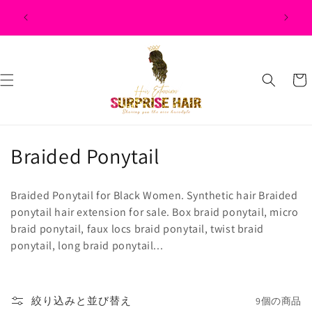
コンテ
$500, $50
ンツに
進む
カ
ー
ト
コ
Braided Ponytail
レ
Braided Ponytail for Black Women. Synthetic hair Braided
ク
ponytail hair extension for sale. Box braid ponytail, micro
braid ponytail, faux locs braid ponytail, twist braid
シ
ponytail, long braid ponytail...
ョ
ン
絞り込みと並び替え
9個の商品