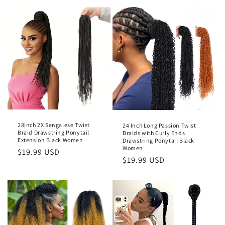
:
28inch 2X Sengalese Twist
24 Inch Long Passion Twist
Braid Drawstring Ponytail
Braids with Curly Ends
Extension Black Women
Drawstring Ponytail Black
Women
通
$19.99 USD
通
$19.99 USD
常
常
価
価
格
格