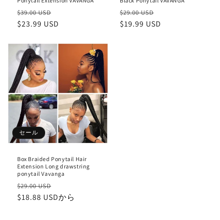
Ponytail Extension VAVANGA
Black Ponytail VAVANGA
通
セ
通
セ
$39.00 USD
$29.00 USD
常
$23.99 USD
ー
常
$19.99 USD
ー
価
ル
価
ル
格
価
格
価
格
格
セール
Box Braided Ponytail Hair
Extension Long drawstring
ponytail Vavanga
通
セ
$29.00 USD
常
$18.88 USDから
ー
価
ル